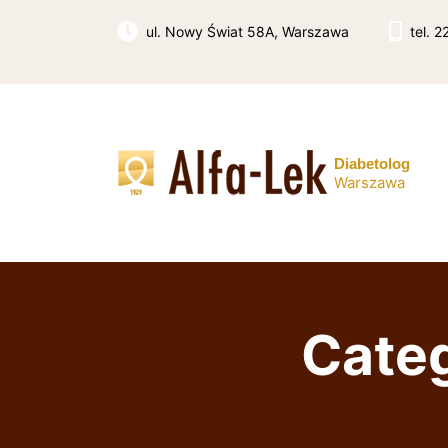
Skip
to
ul. Nowy Świat 58A, Warszawa
tel. 
content
Diabetolog
Warszawa
Categ