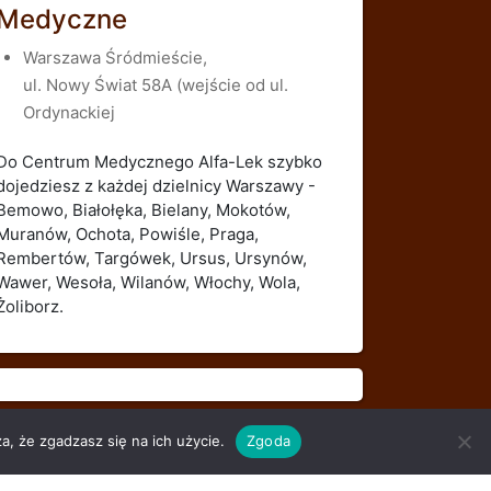
Medyczne
Warszawa Śródmieście,
ul. Nowy Świat 58A (wejście od ul.
Ordynackiej
Do Centrum Medycznego Alfa-Lek szybko
dojedziesz z każdej dzielnicy Warszawy -
Bemowo, Białołęka, Bielany, Mokotów,
Muranów, Ochota, Powiśle, Praga,
Rembertów, Targówek, Ursus, Ursynów,
Wawer, Wesoła, Wilanów, Włochy, Wola,
Żoliborz.
a, że zgadzasz się na ich użycie.
Zgoda