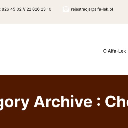
22 826 45 02 // 22 826 23 10
rejestracja@alfa-lek.pl
O Alfa-Lek
ory Archive : C