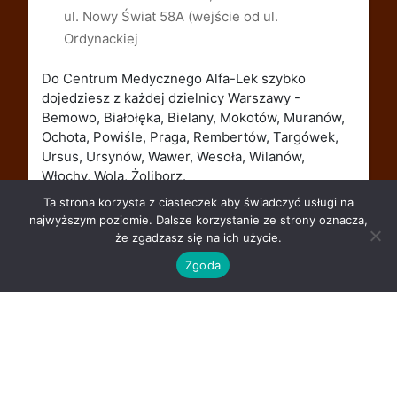
ul. Nowy Świat 58A (wejście od ul.
Ordynackiej
Do Centrum Medycznego Alfa-Lek szybko
dojedziesz z każdej dzielnicy Warszawy -
Bemowo, Białołęka, Bielany, Mokotów, Muranów,
Ochota, Powiśle, Praga, Rembertów, Targówek,
Ursus, Ursynów, Wawer, Wesoła, Wilanów,
Włochy, Wola, Żoliborz.
Ta strona korzysta z ciasteczek aby świadczyć usługi na
najwyższym poziomie. Dalsze korzystanie ze strony oznacza,
że zgadzasz się na ich użycie.
Zgoda
Alfa-Lek - Theme MediHealth by A WP Life