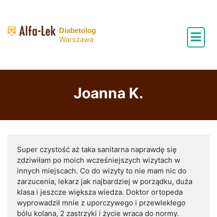
Skip
to
content
Diabetolog
Warszawa
Joanna K.
Super czystość aż taka sanitarna naprawdę się
zdziwiłam po moich wcześniejszych wizytach w
innych miejscach. Co do wizyty to nie mam nic do
zarzucenia, lekarz jak najbardziej w porządku, duża
klasa i jeszcze większa wiedza. Doktor ortopeda
wyprowadził mnie z uporczywego i przewlekłego
bólu kolana, 2 zastrzyki i życie wraca do normy.